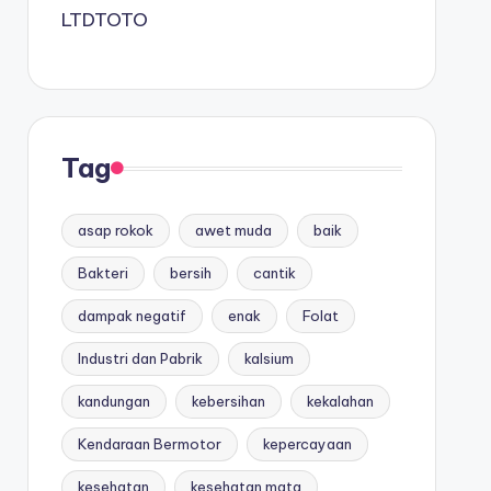
LTDTOTO
Tag
asap rokok
awet muda
baik
Bakteri
bersih
cantik
dampak negatif
enak
Folat
Industri dan Pabrik
kalsium
kandungan
kebersihan
kekalahan
Kendaraan Bermotor
kepercayaan
kesehatan
kesehatan mata