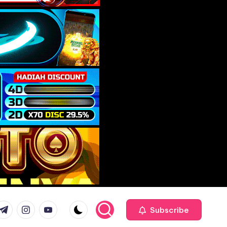
com
r.com
.me
instagram.com
youtube.com
Subscribe