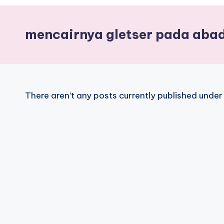
Berita
Terkini
mencairnya gletser pada aba
tentang
result
togel
hongkong
There aren’t any posts currently published under 
jitu
di
kami